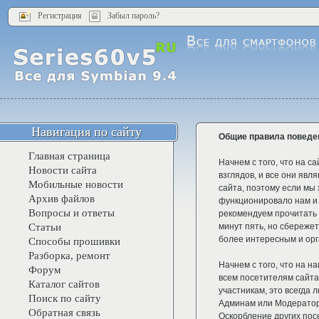
Регистрация
Забыл пароль?
Навигация по сайту
Общие правила поведен
Главная страница
Начнем с того, что на с
Новости сайта
взглядов, и все они яв
Мобильные новости
сайта, поэтому если мы
Архив файлов
функционировало нам и
Вопросы и ответы
рекомендуем прочитать 
Статьи
минут пять, но сбережет
более интересным и ор
Способы прошивки
Разборка, ремонт
Начнем с того, что на н
Форум
всем посетителям сайта
Каталог сайтов
участникам, это всегда 
Поиск по сайту
Админам или Модератор
Обратная связь
Оскорбление других пос