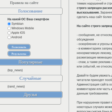
Правила на сайте
тяжких нарушений и стр
строго запрещен расиз
Голосование
высказывания.
Заранее
сделать наш сайт боле
На какой ОС Ваш смартфон
Symbian
На сайте строго запре
Windows Mobile
Apple IOS
- сообщения, не относящ
Android
обсуждения
- оскорбление и угрозы 
- в комментариях запр
ненормативную лексику,
разжигающие межнацио
Популярные
- спам, а также реклама
или событий, не относя
{top_news}
Давайте будем уважать д
Случайные
читатели приходят пооб
Администрация сайта ос
{rand_news}
комментарии или часть 
данным требованиям.
Друзья
При нарушении правил 
некоторых случаях може
вопросам снятия бана п